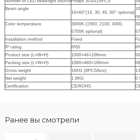
Number of LED
bead
/light
source
Philips 3030/24PCS
S
Beam angle
10
10
×
60
°
(15, 30, 45, 60
°
optional)
op
Color temperature
3000K (1900, 2100, 4000,
30
5700K optional)
57
Installation method
Fixed
F
IP rating
IP65
IP
Product size (L×W×H)
1000
×
46
×
108mm
5
Packing size (L×W×H)
1080
×
460
×
180mm
5
Gross weight
16KG (8PCS/box)
1
N
et weight
1.8KG
0
Certifi
cation
CE/ROHS
C
Ранее вы смотрели