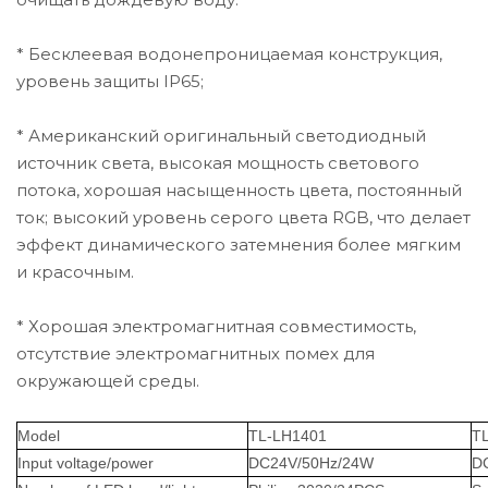
* Бесклеевая водонепроницаемая конструкция,
уровень защиты IP65;
* Американский оригинальный светодиодный
источник света, высокая мощность светового
потока, хорошая насыщенность цвета, постоянный
ток; высокий уровень серого цвета RGB, что делает
эффект динамического затемнения более мягким
и красочным.
* Хорошая электромагнитная совместимость,
отсутствие электромагнитных помех для
окружающей среды.
Model
TL-LH1401
T
Input voltage/power
DC24V/50Hz/24W
D