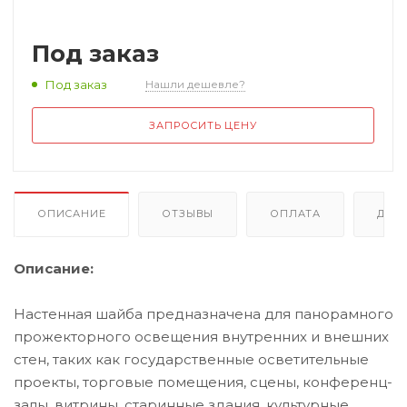
Профессионал
Дополнительно
Архитектурный 
Под заказ
аудиосистемы
Дополнительно
Под заказ
Нашли дешевле?
Контроллеры и
ЗАПРОСИТЬ ЦЕНУ
ОПИСАНИЕ
ОТЗЫВЫ
ОПЛАТА
ДОС
Описание:
Настенная шайба предназначена для панорамного
прожекторного освещения внутренних и внешних
стен, таких как государственные осветительные
проекты, торговые помещения, сцены, конференц-
залы, витрины, старинные здания, культурные