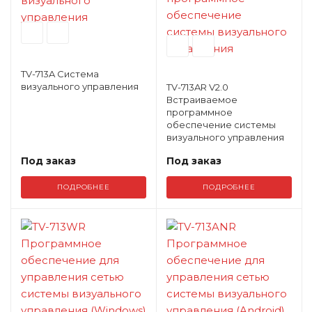
Профессионал
Дополнительно
Архитектурный 
аудиосистемы
Дополнительно
TV-713A Система
Контроллеры и
визуального управления
TV-713AR V2.0
Встраиваемое
программное
обеспечение системы
визуального управления
Под заказ
Под заказ
ПОДРОБНЕЕ
ПОДРОБНЕЕ