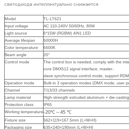
светодиода интеллектуально снижается.
Model
TL-LT621
Input voltage
AC 110-240V 50/60Hz, 80W
Light
source
6*15W (RGBW)
4IN1
LED
Average life
s
pan
50000H
Color temperature
6500K
Beam
angle
20°
C
ontrol
mode
The
control box
is needed; comply
with the in
core DMX512 signal interface;
m
aster-
slave synchronous control mode, support RDM 
Operation mode
Built-in 3 operation modes (DMX mode, user p
Channel
7/13/33 channels
Lamp material
High-strength extruded aluminum + die-cast
ing
Protection
class
IP65
Working temperature
-20℃
～
45 ℃
Fixture
size
562×119×167.5mm (L×W×H)
Pack
aging
size
635×240×190mm (L×W×H)