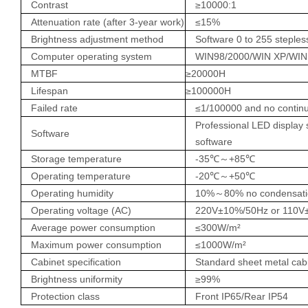
Contrast
≥
10
000:1
Attenuation
r
ate (after
3-y
ear
work
)
≤
15%
Brightness
a
djustment
m
ethod
Software 0 to 255 steples
Computer
o
perating
s
ystem
WIN98/2000/WIN XP/WIN 
MTBF
≥20000H
Lifespan
≥100000H
Failed
r
ate
≤
1/100000 and no continuo
Professional LED displa
Software
software
Storage
t
emperature
-35
℃～
+85
℃
Operating
t
emperature
-20
℃～
+50
℃
Operating
h
umidity
10%
～
80% no condensat
Operating
v
oltage (AC)
220V
±
10%/50Hz or 110V
Average
p
ower
c
onsumption
≤
300W/m
²
Maximum
p
ower
c
onsumption
≤
1000W/m
²
C
abinet
s
pecification
Standard sheet metal cab
Brightness
u
niformity
≥
99
%
Protection
class
Front IP65/Rear IP54