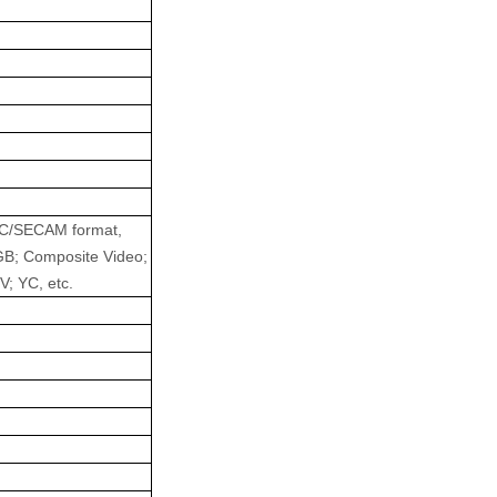
SC/SECAM format,
GB; Composite Video;
; YC, etc.