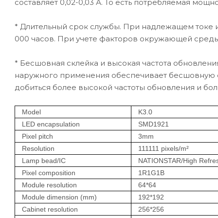
составляет 0,02-0,03 А. То есть потребляемая мощно
* Длительный срок службы. При надлежащем токе 
000 часов. При учете факторов окружающей среды
* Бесшовная склейка и высокая частота обновлен
наружного применения обеспечивает бесшовную с
добиться более высокой частоты обновления и бол
Model
K3.0
LED
encapsulation
SMD1921
Pixel
p
itch
3mm
Resolution
111111 pixels/m
²
Lamp
bead
/IC
NATIONSTAR/High Refre
Pixel
c
omposition
1R1G1B
Module
r
esolution
64*64
Module
d
imension (mm)
192*192
Cabinet r
esolution
256*256