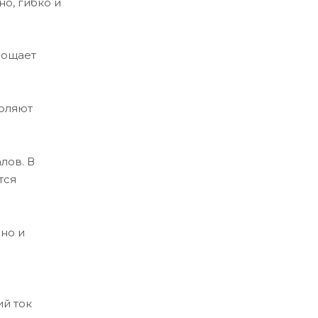
о, гибко и
рощает
воляют
лов. В
тся
но и
ий ток