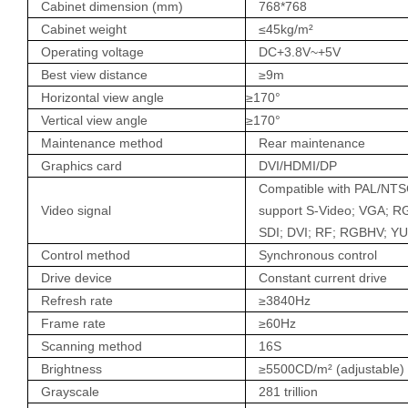
Cabinet d
imension (mm)
768*768
Cabinet w
eight
≤
45kg/m
²
Operating
v
oltage
DC+3.8V~+5V
Best
v
iew
d
istance
≥
9m
Horizontal
v
iew
a
ngle
≥170°
Vertical
v
iew
a
ngle
≥170°
Maintenance
m
ethod
Rear maintenance
Graphics card
DVI/HDMI/DP
Compatible with PAL/NT
Video signal
support S-Video; VGA; R
SDI; DVI; RF; RGBHV; YUV
Control
m
ethod
Synchronous control
Drive
d
evice
Constant current drive
Refresh
rate
≥
3840Hz
Frame
rate
≥
60Hz
Scanning
m
ethod
16S
Brightness
≥
5500CD/m
²
(adjustable)
Grayscale
281 trillion