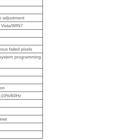
s adjustment
Vista/WIN7
us failed pixels
y system programming
ion
±
10%/60Hz
inet