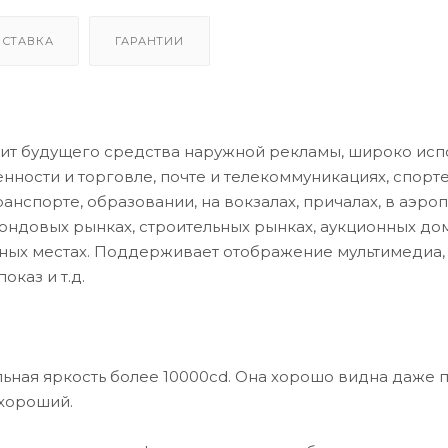
СТАВКА
ГАРАНТИИ
ит будущего средства наружной рекламы, широко исп
ости и торговле, почте и телекоммуникациях, спорте
нспорте, образовании, на вокзалах, причалах, в аэроп
 фондовых рынках, строительных рынках, аукционных дом
ых местах. Поддерживает отображение мультимедиа,
оказ и т.д.
льная яркость более 10000cd. Она хорошо видна даже 
 хороший.