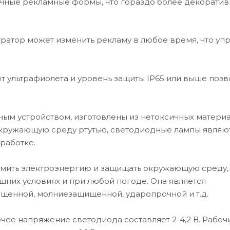
ичные рекламные формы, что гораздо более декоративн
тратор может изменить рекламу в любое время, что уп
т ультрафиолета и уровень защиты IP65 или выше поз
м устройством, изготовлены из нетоксичных материа
окружающую среду ртутью, светодиодные лампы являю
работке.
омить электроэнергию и защищать окружающую среду, 
шних условиях и при любой погоде. Она является
щенной, молниезащищенной, ударопрочной и т.д.
чее напряжение светодиода составляет 2-4,2 В. Рабоч