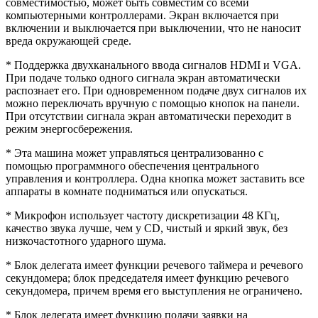
совместимостью, может быть совместим со всеми
компьютерными контроллерами. Экран включается при
включении и выключается при выключении, что не наносит
вреда окружающей среде.
* Поддержка двухканального ввода сигналов HDMI и VGA.
При подаче только одного сигнала экран автоматически
распознает его. При одновременном подаче двух сигналов их
можно переключать вручную с помощью кнопок на панели.
При отсутствии сигнала экран автоматически переходит в
режим энергосбережения.
* Эта машина может управляться централизованно с
помощью программного обеспечения центрального
управления и контроллера. Одна кнопка может заставить все
аппараты в комнате подниматься или опускаться.
* Микрофон использует частоту дискретизации 48 КГц,
качество звука лучше, чем у CD, чистый и яркий звук, без
низкочастотного ударного шума.
* Блок делегата имеет функции речевого таймера и речевого
секундомера; блок председателя имеет функцию речевого
секундомера, причем время его выступления не ограничено.
* Блок делегата имеет функцию подачи заявки на