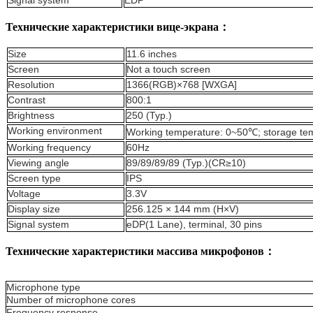
Signal system
EDP
Технические характеристики вице-экрана：
Size
11.6 inches
Screen
N
o
t a touch screen
R
esolution
1366(RGB)×768 [WXGA]
Contrast
800:1
B
rightness
250 (Typ.)
W
orking environment
Working temperature: 0~50℃;
s
torage te
Working frequency
60Hz
Viewing angle
89/89/89/89 (Typ.)(CR≥10)
Screen type
IPS
V
oltage
3.3V
Display size
256.125 × 144 mm (H×V)
S
ignal system
eDP(1 Lane),
terminal
, 30 pins
Технические характеристики массива микрофонов：
Microphone type
Number of microphone cores
Frequency response