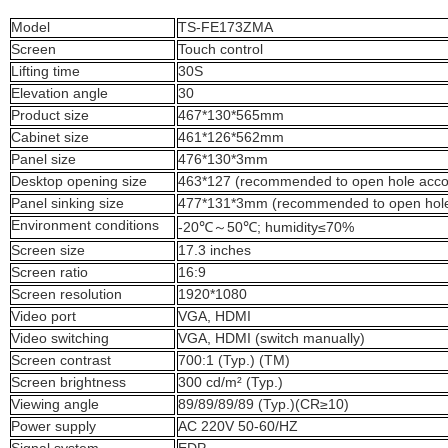
M
odel
TS-FE173ZMA
S
creen
Touch
control
Lift
ing
time
30S
Elevation angle
30
Product
s
ize
467*130*565mm
C
abinet
size
461*126*562mm
Panel size
476*130*3mm
Desktop opening size
463*127 (recommended to open hole accord
Panel sink
ing
size
477*131*3mm
(recommended to open hole 
Environment
condition
s
-20℃
～
50℃
; h
umidity≤70%
S
creen size
17.3 inches
S
creen ratio
16:9
S
creen resolution
1920*1080
Video
port
VGA, HDMI
Video switch
ing
VGA, HDMI (switch manually)
S
creen contrast
700:1 (Typ.) (TM)
S
creen brightness
300 cd/m² (Typ.)
Viewing angle
89/89/89/89 (Typ.)(CR≥10)
Power supply
AC 220V 50-60/HZ