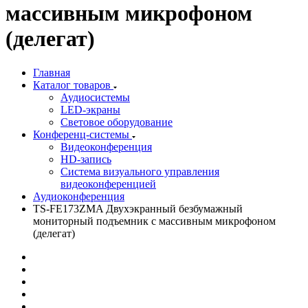
массивным микрофоном
(делегат)
Главная
Каталог товаров
Аудиосистемы
LED-экраны
Световое оборудование
Конференц-системы
Видеоконференция
HD-запись
Система визуального управления
видеоконференцией
Аудиоконференция
TS-FE173ZMA Двухэкранный безбумажный
мониторный подъемник с массивным микрофоном
(делегат)