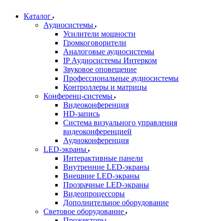
Каталог
Аудиосистемы
Усилители мощности
Громкоговорители
Аналоговые аудиосистемы
IP Аудиосистемы Интерком
Звуковое оповещение
Профессиональные аудиосистемы
Контроллеры и матрицы
Конференц-системы
Видеоконференция
HD-запись
Система визуального управления
видеоконференцией
Аудиоконференция
LED-экраны
Интерактивные панели
Внутренние LED-экраны
Внешние LED-экраны
Прозрачные LED-экраны
Видеопроцессоры
Дополнительное оборудование
Световое оборудование
Прожекторы