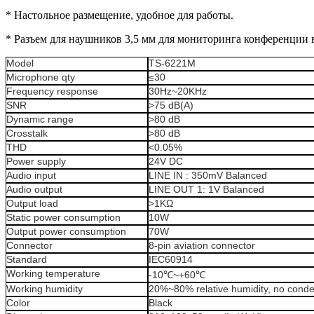
* Настольное размещение, удобное для работы.
* Разъем для наушников 3,5 мм для мониторинга конференции 
Model
TS-
6221M
Microphone
qty
≤30
Frequency
r
esponse
30Hz~20KHz
SNR
>75 dB(A)
Dynamic
r
ange
>80 dB
Crosstalk
>80 dB
THD
<0.05%
Power
s
upply
24V DC
Audio
i
nput
LINE IN : 350mV Balance
d
Audio
o
utput
LINE OUT 1: 1V Balance
d
Output
l
oad
>1KΩ
Static
power c
onsumption
10W
Output
power c
onsumption
70W
Connector
8
-pin
aviation
connector
Standard
IEC60914
Working
t
emperature
-10
℃
~+60
℃
Working
h
umidity
20%~80% relative humidity,
no
conde
Color
Black