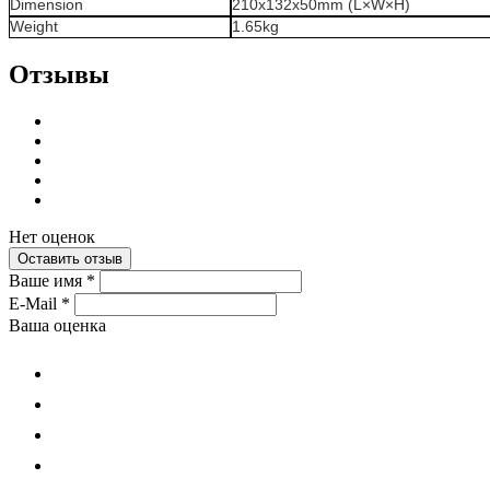
Dimension
210x132x50
mm
(L×W×H)
Weight
1.65kg
Отзывы
Нет оценок
Оставить отзыв
Ваше имя
*
E-Mail
*
Ваша оценка