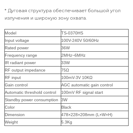
* Дуговая структура обеспечивает большой угол
излучения и широкую зону охвата.
Model
TS-0370HS
Input
v
oltage
100V-240V 50/60Hz
Rated
p
ower
36W
Frequency
r
ange
2MHz~6MHz
IR
r
adiant
p
ower
33W
RF
o
utput
i
mpedance
75Ω
RF
i
nput
100mV-3V 10KΩ
Gain
c
ontrol
AGC automatic gain control
Automatic
t
hreshold
c
ontrol
100mV RF signal start
Standby
p
ower
c
onsumption
3W
Color
Black
Dimension
478×228×208mm
(L×W×H)
Weight
5.3Kg